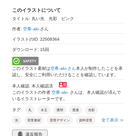
このイラストについて
タイトル: 丸い光 光彩 ピンク
作者:
空希-aki-
さん
イラストのID: 22508364
ダウンロード: 15回
SAFETY
このイラスト素材は
空希-aki-さん
本人が制作したことを承
認し、安全にご利用いただけることを確認しています。
本人確認: 本人確認済
このイラストの作者
空希-aki-
さんは、本人確認が済んで
いるイラストレーターです。
タグ:
丸
水玉
透明
透過
光彩
全て表示 ≫
光
背景素材
背景デザイン
資料背景
素材
png
抽象的
春
ギフト
違反報告