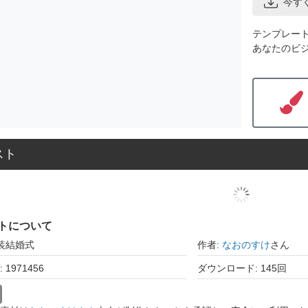
今す
テンプレー
あなたのビ
スト
トについて
和装結婚式
作者:
なおのすけ
さん
1971456
ダウンロード: 145回