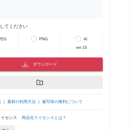
してください
PEG
PNG
AI
ver.10
ダウンロード
｜
素材の利用方法
｜
被写体の権利について
項
ライセンス
商品化ライセンスとは？