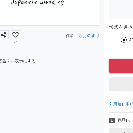
形式を選択
作者:
なおのすけ
J
14
広告を非表示にする
利用禁止事
L
商品化