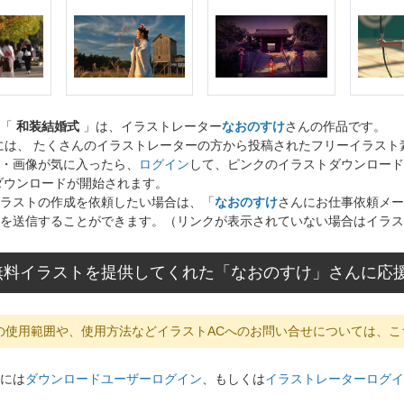
ト「
和装結婚式
」は、イラストレーター
なおのすけ
さんの作品です。
には、 たくさんのイラストレーターの方から投稿されたフリーイラス
・画像が気に入ったら、
ログイン
して、ピンクのイラストダウンロード
ダウンロードが開始されます。
ラストの作成を依頼したい場合は、「
なおのすけ
さんにお仕事依頼メー
を送信することができます。（リンクが表示されていない場合はイラス
無料イラストを提供してくれた「なおのすけ」さんに応
の使用範囲や、使用方法などイラストACへのお問い合せについては、こ
には
ダウンロードユーザーログイン
、もしくは
イラストレーターログイ