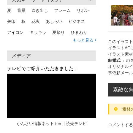
夏
背景
吹き出し
フレーム
リボン
矢印
秋
花火
あしらい
ビジネス
アイコン
キラキラ
夏祭り
ひまわり
もっと見る
このイラス
家族
和柄
夏 背景
スマホ
熱中症
イラストAC
イラスト素材
人物
暑中見舞い
ふきだし
夏休み
メディア
結婚式
」の
日本地図
海
ハート
夏 背景
枠
オリジナルイ
テレビでご紹介いただきました！
事依頼メール
見出し
お盆
雲
和紙
カレンダー
水彩
夏 フレーム
花
女性
街並み
素敵な
集中線
人
おしゃれ 手描き
筆
素材
和風
スケジュール
波
飾り枠
桜
ハロウィン
介護
チェック
かんさい情報ネット ten. | 読売テレビ
コメントする