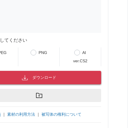
してください
PEG
PNG
AI
ver.CS2
ダウンロード
｜
素材の利用方法
｜
被写体の権利について
項