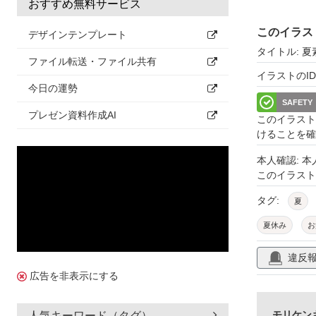
おすすめ無料サービス
このイラス
デザインテンプレート
タイトル: 夏
ファイル転送・ファイル共有
イラストのID: 
今日の運勢
SAFETY
プレゼン資料作成AI
このイラスト
けることを確
本人確認: 
このイラス
タグ:
夏
夏休み
お
青
涼しい
違反
ポストカード
広告を非表示にする
日本文化
モリケン
人気キーワード（タグ）