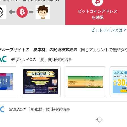
花
伝統
昭和
古典
残暑
お土産
京都
ビットコインアドレス
を確認
ビットコインとは
グループサイトの「夏素材」の関連検索結果
（同じアカウントで無料ダ
デザインACの「夏」関連検索結果
写真ACの「夏素材」関連検索結果