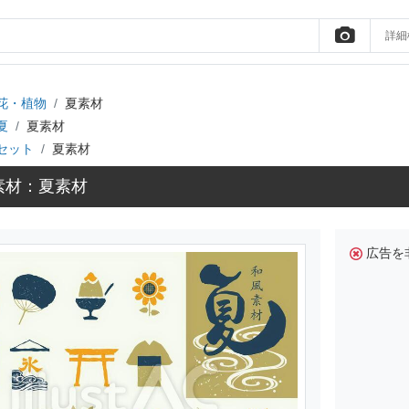
詳細
花・植物
夏素材
夏
夏素材
セット
夏素材
素材：夏素材
広告を