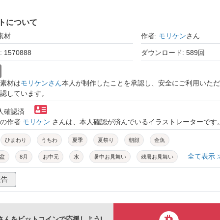
トについて
素材
作者:
モリケン
さん
1570888
ダウンロード: 589回
素材は
モリケンさん
本人が制作したことを承認し、安全にご利用いただ
認しています。
本人確認済
トの作者
モリケン
さんは、本人確認が済んでいるイラストレーターです
ひまわり
うちわ
夏季
夏祭り
朝顔
金魚
全て表示 
盆
8月
お中元
水
暑中お見舞い
残暑お見舞い
壁紙素材
壁紙
素材
アンティーク
植物
報告
日本風
可愛い
和風
和
背景
柄
和柄
レトロ
広告
日本
7月
お彼岸
モダン
古風
さんをビットコインで応援しよう!