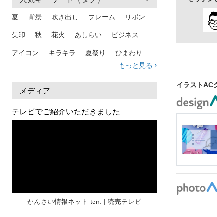
和モダン
夏
背景
吹き出し
フレーム
リボン
上質
矢印
秋
花火
あしらい
ビジネス
アイコン
キラキラ
夏祭り
ひまわり
もっと見る
家族
和柄
夏 背景
スマホ
熱中症
イラストAC
人物
暑中見舞い
ふきだし
夏休み
メディア
日本地図
海
ハート
夏 背景
枠
テレビでご紹介いただきました！
見出し
お盆
雲
和紙
カレンダー
水彩
夏 フレーム
花
女性
街並み
集中線
人
おしゃれ 手描き
筆
和風
スケジュール
波
飾り枠
桜
ハロウィン
介護
チェック
かんさい情報ネット ten. | 読売テレビ