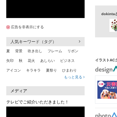
dokin
広告を非表示にする
人気キーワード（タグ）
夏
背景
吹き出し
フレーム
リボン
イラストAC
矢印
秋
花火
あしらい
ビジネス
アイコン
キラキラ
夏祭り
ひまわり
もっと見る
家族
和柄
夏 背景
スマホ
熱中症
人物
暑中見舞い
ふきだし
夏休み
メディア
日本地図
海
ハート
夏 背景
枠
テレビでご紹介いただきました！
見出し
お盆
雲
和紙
カレンダー