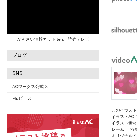
水彩
夏 フレーム
花
女性
街並み
集中線
人
おしゃれ 手描き
筆
和風
スケジュール
波
飾り枠
桜
ハロウィン
介護
チェック
かんさい情報ネット ten. | 読売テレビ
ブログ
SNS
ACワークス公式 X
Mr.ビー X
このイラス
イラストAC
イラスト素材
レーム
」の
オリジナルイ