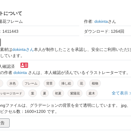
トについて
紫陽花フレーム
作者:
dokinta
さん
1411443
ダウンロード: 1264回
素材は
dokintaさん
本人が制作したことを承認し、安全にご利用いただ
しています。
本人確認済
トの作者
dokinta
さんは、本人確認が済んでいるイラストレーターです。
ク
水色
フレーム
背景
挿し絵
花
植物
全て表示 
ッセージカード
葉
夏
初夏
紫陽花
庭木
6月
ガーデニング
梅雨
※pngファイルは、グラデーションの背景を全て透明にしています。 jpg、
 ピクセル数：1600×1200 です。
報告