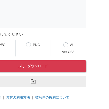
してください
PEG
PNG
AI
ver.CS3
ダウンロード
｜
素材の利用方法
｜
被写体の権利について
項