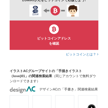
シャンパングラス
乾杯
口紅
鍵
錠
飾り枠
プードル
犬
猫
小鳥
鳥
うさぎ
白鳥
ピンク
黒
モノトーン
大人かわいい
かっこいい
ハッピー
アウトライン
ビットコインアドレス
を確認
ビットコインとは？
イラストACグループサイトの「手描きイラスト
（love)01」の関連検索結果
（同じアカウントで無料ダウ
ンロードできます）
デザインACの「手書き」関連検索結果