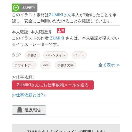
SAFETY
このイラスト素材は
ZUMIKIさん
本人が制作したことを承
認し、安全にご利用いただけることを確認しています。
本人確認: 本人確認済
このイラストの作者
ZUMIKI
さんは、本人確認が済んでい
るイラストレーターです。
タグ:
手書き
バレンタイン
ハート
全て表示 ≫
ホワイトデー
love
手書き文字
手描きイラスト
ハートマーク
恋人
お仕事依頼:
ZUMIKIさんに
お仕事依頼メールを送る
カップル
幸せ
ハート柄
結婚
お仕事依頼とは?
ウェディングボード
ガーリー
天使の羽
キラキラ
風船
キス
キスマーク
違反報告
バラ
鉢植え
観葉植物
吹き出し
マグカップ
ボトル
シャンパン
グラス
ZUMIKIさんをビットコインで応援しよう!