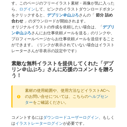
す。このページのフリーイラスト素材・画像が気に入った
ら、
ログイン
して、ピンクのイラストダウンロードボタン
をクリックすると、
デブリン＠山ぷろ
さんの「
節分 詰め
合わせ
」のダウンロードが開始されます。
オリジナルイラストの作成を依頼したい場合は、「
デブリ
ン＠山ぷろ
さんにお仕事依頼メールを送る」のリンクや、
プロフィールページからお仕事依頼メールを送信すること
ができます。（リンクが表示されていない場合はイラスト
レーターさんが非表示の設定中です）
素敵な無料イラストを提供してくれた「デブ
リン＠山ぷろ」さんに応援のコメントを贈ろ
う！
素材の使用範囲や、使用方法などイラストACへ
のお問い合せについては、こちらの
ヘルプセン
ター
をご確認ください。
コメントするには
ダウンロードユーザーログイン
、もしく
は
イラストレーターログイン
が必要です。