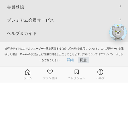
会員登録
プレミアム会員サービス
ヘルプ＆ガイド
グループサイト
当Webサイトはよりよいユーザー体験を実現するためにCookieを使用しています。これ以降ページを遷
移した場合、Cookieの設定および使用に同意したことになります。詳細についてはプライバシーポリシ
詳細
同意
ーをご覧ください。
ご意見・ご要望
© 2006-2026
イラストAC
ホーム
ファン登録
コレクション
ヘルプ
無料ダウンロード会員登録はこちら