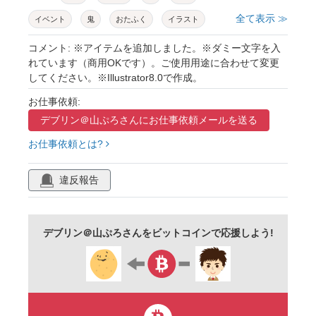
全て表示 ≫
イベント
鬼
おたふく
イラスト
子供
笑顔
かわいい
楽しい
お面
コメント: ※アイテムを追加しました。※ダミー文字を入
れています（商用OKです）。ご使用用途に合わせて変更
飾り枠
飾り罫
巻物
大豆
してください。※Illustrator8.0で作成。
マスキングテープ
升
トラ柄
扇
お仕事依頼:
扇子
レクリエーション
男の子
女の子
デブリン＠山ぷろさんに
お仕事依頼メールを送る
幼児
和柄
手書き
冬服
2月
お仕事依頼とは?
人物
ポップ
違反報告
デブリン＠山ぷろさんをビットコインで応援しよう!