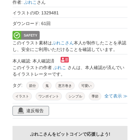
作者:
ぷれこ
さん
イラストのID: 1329481
ダウンロード: 61回
SAFETY
このイラスト素材は
ぷれこさん
本人が制作したことを承認
し、安全にご利用いただけることを確認しています。
本人確認: 本人確認済
このイラストの作者
ぷれこ
さんは、本人確認が済んでい
るイラストレーターです。
タグ:
節分
鬼
恵方巻き
可愛い
全て表示 ≫
イラスト
ワンポイント
シンプル
季節
暮らし
行事
2月
2月3日
違反報告
日本文化
歳時記
ゆる可愛い
ほのぼの
幼児向けイラスト
子供向けイラスト
ぷれこさんをビットコインで応援しよう!
鬼モチーフ
節分祭
白背景