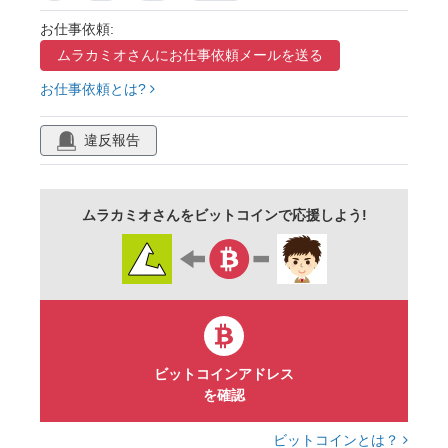
シルエット
県
都道府県
長野市
お仕事依頼:
ムラカミオさんに
お仕事依頼メールを送る
千曲市
安曇野市
松本市
塩尻市
お仕事依頼とは?
上田市
小諸市
駒ケ根市
伊那市
諏訪市
茅野市
佐久市
東御市
違反報告
大町市
須坂市
中野市
飯山市
木曽町
ムラカミオさんをビットコインで応援しよう!
ビットコインアドレス
を確認
ビットコインとは？