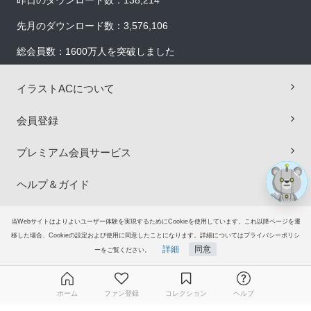
昨日のダウンロード数：138,214
先月のダウンロード数：3,576,106
総会員数：1600万人を突破しました
×
イラストACについて
会員登録
プレミアム会員サービス
ヘルプ＆ガイド
グループサイト
当Webサイトはよりよいユーザー体験を実現するためにCookieを使用しています。これ以降ページを遷
移した場合、Cookieの設定および使用に同意したことになります。詳細についてはプライバシーポリシ
詳細
同意
ーをご覧ください。
ご意見・ご要望
© 2006-2026
イラストAC
ホーム
ファン登録
コレクション
ヘルプ