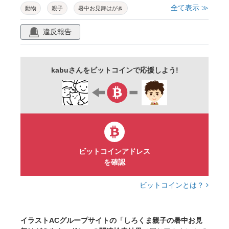
全て表示 ≫
動物
親子
暑中お見舞はがき
テンプレート
縦
しろくま
横
違反報告
涼しい
清涼感
納涼
夏
夏休み
残暑見舞い
おしゃれ
かわいい
kabuさんをビットコインで応援しよう!
アニマル
北極
ホッキョクグマ
ソフトクリーム
アイスクリーム
つめたい
青
暑中お見舞
フォトフレーム
暑中お見舞申し上げます
猛暑
避暑
てがき
手描き
ゆるキャラ
テンプレ
ビットコインアドレス
を確認
はがき
メッセージ
文字スペース
手紙
メモ
ポストカード
グリーティングカード
ビットコインとは？
イラストACグループサイトの「しろくま親子の暑中お見