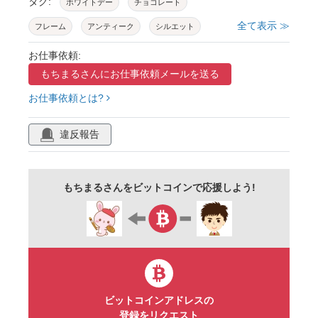
タグ:
ホワイトデー
チョコレート
全て表示 ≫
フレーム
アンティーク
シルエット
カップル
パターン
オーナメント
お仕事依頼:
もちまるさんに
お仕事依頼メールを送る
プレゼント
スイーツ
ハート
バラ
お仕事依頼とは?
板チョコ
ラブ
バースデー
クローバー
見出し
矢
リボン
バナー
矢印
違反報告
キューピッド
鳥
レース
レトロ
オシャレ
イベント
お菓子
花
木
もちまるさんをビットコインで応援しよう!
葉
ラベル
飾り罫線
ライン
男
女
花びら
文字
タグ
セット
ガーリー
アイコン
キラキラ
クラシック
シンプル
かわいい
記念日
金
招待状
背景
ビットコインアドレスの
登録をリクエスト