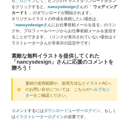
ら、
ログイン
して、ピンクのイラストダウンロードボタン
をクリックすると、
nancysdesign
さんの「
ウェディング
カード１
」のダウンロードが開始されます。
オリジナルイラストの作成を依頼したい場合は、
「
nancysdesign
さんにお仕事依頼メールを送る」のリン
クや、プロフィールページからお仕事依頼メールを送信す
ることができます。（リンクが表示されていない場合はイ
ラストレーターさんが非表示の設定中です）
素敵な無料イラストを提供してくれた
「nancysdesign」さんに応援のコメントを
贈ろう！
素材の使用範囲や、使用方法などイラストACへ
のお問い合せについては、こちらの
ヘルプセン
ター
をご確認ください。
コメントするには
ダウンロードユーザーログイン
、もしく
は
イラストレーターログイン
が必要です。