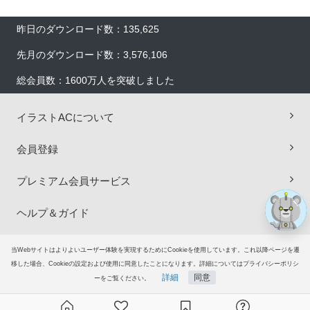
昨日のダウンロード数：135,625
先月のダウンロード数：3,576,106
総会員数：1600万人を突破しました
×
イラストACについて
会員登録
プレミアム会員サービス
ヘルプ＆ガイド
グループサイト
当Webサイトはよりよいユーザー体験を実現するためにCookieを使用しています。これ以降ページを遷
移した場合、Cookieの設定および使用に同意したことになります。詳細についてはプライバシーポリシ
詳細
同意
ーをご覧ください。
ご意見・ご要望
© 2006-2026
イラストAC