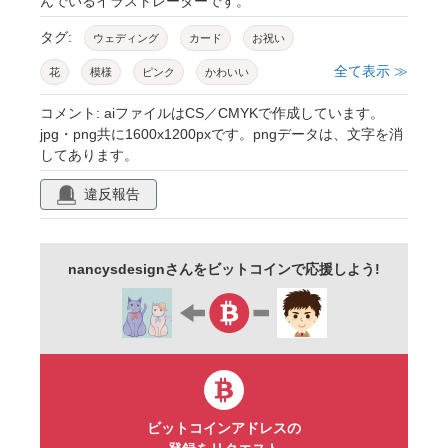
んでいるイラストレーターです。
タグ:
ウェディング
カード
お祝い
全て表示 ≫
花
模様
ピンク
かわいい
エレガント
文字
フォント
招待状
コメント: aiファイルはCS／CMYKで作成しています。
jpg・png共に1600x1200pxです。pngデータは、文字を消
花柄
結婚
パステルカラー
女性向け
してあります。
花イラスト
違反報告
nancysdesignさんをビットコインで応援しよう!
ビットコインアドレスの