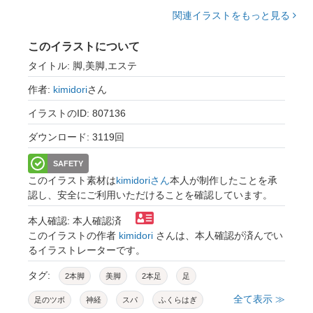
関連イラストをもっと見る
このイラストについて
タイトル: 脚,美脚,エステ
作者:
kimidori
さん
イラストのID: 807136
ダウンロード: 3119回
SAFETY
このイラスト素材は
kimidoriさん
本人が制作したことを承
認し、安全にご利用いただけることを確認しています。
本人確認: 本人確認済
このイラストの作者
kimidori
さんは、本人確認が済んでい
るイラストレーターです。
タグ:
2本脚
美脚
2本足
足
全て表示 ≫
足のツボ
神経
スパ
ふくらはぎ