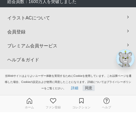
総会員数：1600万人を突破しました
×
イラストACについて
会員登録
プレミアム会員サービス
ヘルプ＆ガイド
グループサイト
当Webサイトはよりよいユーザー体験を実現するためにCookieを使用しています。これ以降ページを遷
移した場合、Cookieの設定および使用に同意したことになります。詳細についてはプライバシーポリシ
詳細
同意
ーをご覧ください。
ご意見・ご要望
© 2006-2026
イラストAC
ホーム
ファン登録
コレクション
ヘルプ
無料ダウンロード会員登録はこちら