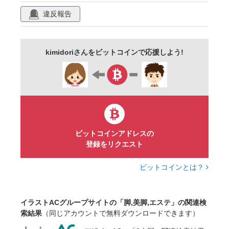
リラクゼーション
ツボ
リフレクソロジー
違反報告
脚
マッサージ
エステ
素足
ケア
美容
2本
サロン
ビューティーサロン
kimidoriさんをビットコインで応援しよう!
健康
脚線美
かかと
くるぶし
タイツ
靴下
ストッキング
足首
お風呂上がり
こむら返り
足がつる
足湯
歩行
モデル
足やせ
トレーニング
ストレッチ
バレエ
ビットコインアドレスの
登録をリクエスト
生活習慣
むくみ
ダンサー
下半身
ダイエット
すらり
筋トレ
靴
ビットコインとは？
エクササイズ
ウォーキング
イラストACグループサイトの「脚,美脚,エステ」の関連検
索結果
（同じアカウントで無料ダウンロードできます）