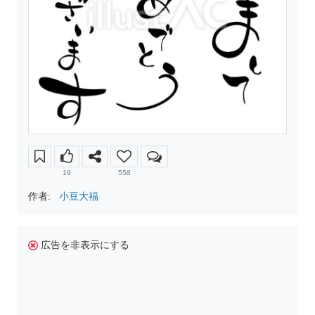
19
558
作者:
小豆大福
広告を非表示にする