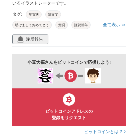
いるイラストレーターです。
タグ:
年賀状
筆文字
全て表示 ≫
明けましておめでとう
賀詞
謹賀新年
ございます
ひらがな
ことば
日本語
違反報告
縦
言葉
あけまして
めでたい
優しい
元旦
新年
やさしい
文字
小豆大福さんをビットコインで応援しよう!
筆
可愛い
黒文字
賀正
ねんが
年賀
正月
きれい
文章
黒
挨拶
あいさつ
かわいい
明けましておめでとうございます
おめでとう
ビットコインアドレスの
登録をリクエスト
ビットコインとは？