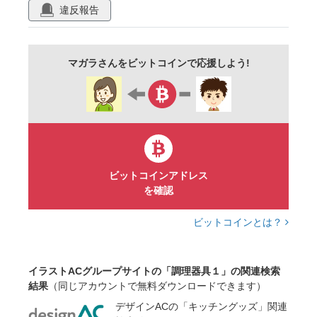
沸騰
片手鍋
やかん
なべ
違反報告
クッキング
鍋
煮物
調理器具
調理
料理
kitchen
キッチン
マガラさんをビットコインで応援しよう!
ビットコインアドレス
を確認
ビットコインとは？
イラストACグループサイトの「調理器具１」の関連検索
結果
（同じアカウントで無料ダウンロードできます）
デザインACの「キッチングッズ」関連