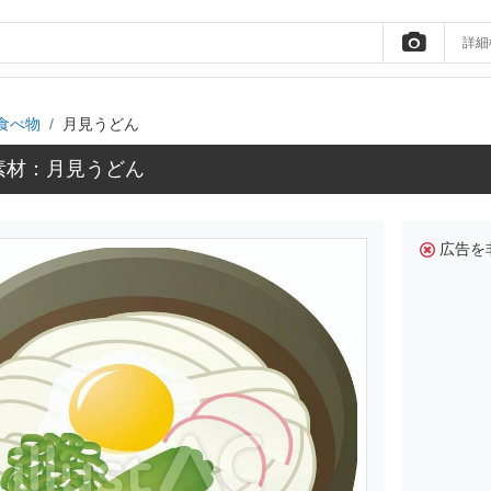
詳細
食べ物
月見うどん
素材：月見うどん
広告を