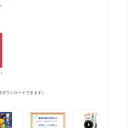
≫
？
料ダウンロードできます）