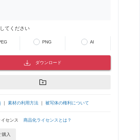
してください
PEG
PNG
AI
ダウンロード
｜
素材の利用方法
｜
被写体の権利について
項
ライセンス
商品化ライセンスとは？
ぐ購入