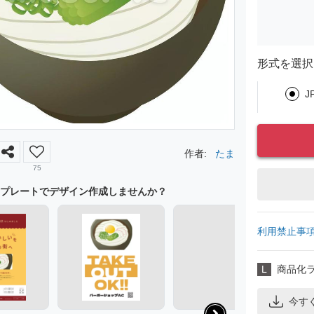
形式を選択
J
作者:
たま
75
プレートでデザイン作成しませんか？
利用禁止事
L
商品化
今す