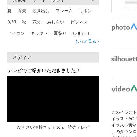
夏
背景
吹き出し
フレーム
リボン
矢印
秋
花火
あしらい
ビジネス
アイコン
キラキラ
夏祭り
ひまわり
もっと見る
家族
和柄
夏 背景
スマホ
熱中症
人物
暑中見舞い
ふきだし
夏休み
メディア
日本地図
海
ハート
夏 背景
枠
テレビでご紹介いただきました！
見出し
お盆
雲
和紙
カレンダー
水彩
夏 フレーム
花
女性
街並み
集中線
人
おしゃれ 手描き
筆
このイラス
和風
スケジュール
波
飾り枠
桜
イラストAC
ハロウィン
介護
チェック
イラスト素材
かんさい情報ネット ten. | 読売テレビ
」のダウンロ