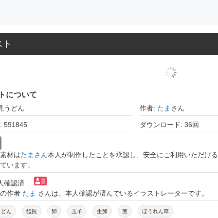
スト
トについて
月見うどん
作者:
たま
さん
591845
ダウンロード: 36回
素材は
たまさん
本人が制作したことを承認し、安全にご利用いただける
ています。
本人確認済
トの作者
たま
さんは、本人確認が済んでいるイラストレーターです。
うどん
饂飩
卵
玉子
生卵
葱
ほうれん草