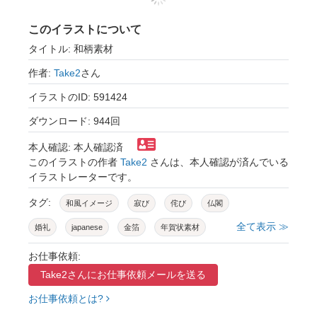
このイラストについて
タイトル: 和柄素材
作者:
Take2
さん
イラストのID: 591424
ダウンロード: 944回
本人確認: 本人確認済
このイラストの作者
Take2
さんは、本人確認が済んでいる
イラストレーターです。
タグ:
和風イメージ
寂び
侘び
仏閣
全て表示 ≫
婚礼
japanese
金箔
年賀状素材
寿
筆文字
金屏風
屏風
和室
お仕事依頼:
Take2さんに
お仕事依頼メールを送る
和紙
背景イラスト
背景素材
お仕事依頼とは?
コピースペース
京都
神社
寺院