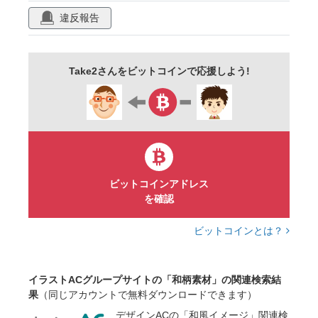
テクスチャー
神様
神
祝
japan
違反報告
薄い
七五三
豪華
和柄
金色
床の間
淡い
結婚
成人式
Take2さんをビットコインで応援しよう!
テクスチャ
ゴールド
新年
和服
和装
着物
バックグラウンド
上品
紙
和風
華やか
日本画
金
芸術
年賀状
年賀
ビットコインアドレス
を確認
ビットコインとは？
イラストACグループサイトの「和柄素材」の関連検索結
果
（同じアカウントで無料ダウンロードできます）
デザインACの「和風イメージ」関連検