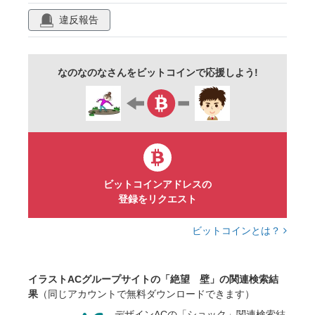
過労
限界
極限状態
睡眠不足
違反報告
寝不足
眠い
ぼう然
あきらめた
詰んだ
挫折
滅入る
塞ぎ込む
なのなのなさんをビットコインで応援しよう!
凹む
萎える
ガッカリ
がっくり
意気消沈
ションボリ
がっかり
シュール
人物
全身
ガーン
放心
無気力
やる気が出ない
ビットコインアドレスの
登録をリクエスト
ビットコインとは？
イラストACグループサイトの「絶望 壁」の関連検索結
果
（同じアカウントで無料ダウンロードできます）
デザインACの「ショック」関連検索結