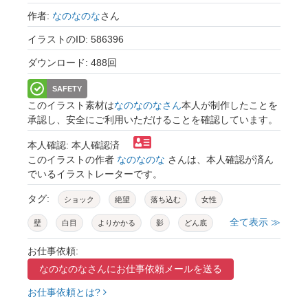
作者:
なのなのな
さん
イラストのID: 586396
ダウンロード: 488回
SAFETY
このイラスト素材は
なのなのなさん
本人が制作したことを
承認し、安全にご利用いただけることを確認しています。
本人確認: 本人確認済
このイラストの作者
なのなのな
さんは、本人確認が済ん
でいるイラストレーターです。
タグ:
ショック
絶望
落ち込む
女性
全て表示 ≫
壁
白目
よりかかる
影
どん底
よだれ
体育座り
孤独
ぼっち
お仕事依頼:
なのなのなさんに
お仕事依頼メールを送る
１人
女
暗い
ネガティブ
悩み
お仕事依頼とは?
無理
鬱
精神崩壊
つかれた
疲労