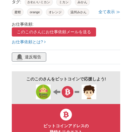
タグ:
かわいいミカン
ミカン
みかん
全て表示 ≫
蜜柑
orange
オレンジ
温州みかん
温州蜜柑
温州ミカン
冬ミカン
お仕事依頼:
このこのさんに
お仕事依頼メールを送る
冬みかん
冬の果物
秋の果物
お仕事依頼とは?
オレンジ色の果物
オレンジ色
違反報告
このこのさんをビットコインで応援しよう!
ビットコインアドレスの