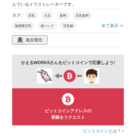
んでいるイラストレーターです。
タグ:
豆乳
大豆
飲料
豆乳飲料
全て表示 ≫
無調整豆乳
紙パック
豆乳鍋
パック飲料
大豆イソフラボン
パック
違反報告
飲み物
飲物
ドリンク
水分
液体
食卓
食品
料理
材料
冷蔵庫
かえるWORKSさんをビットコインで応援しよう!
栄養素
栄養
栄養バランス
健康
ダイエット
栄養補助
高タンパク
高蛋白
高たん白
低カロリー
カロリー
イソフラボン
エストロゲン
要冷蔵
冷蔵
紙パック飲料
冷たい
飲む
ビットコインアドレスの
登録をリクエスト
注ぐ
おやつ
加工品
麦芽
麦芽コーヒー
コーヒー味
ミニサイズ
ビットコインとは？