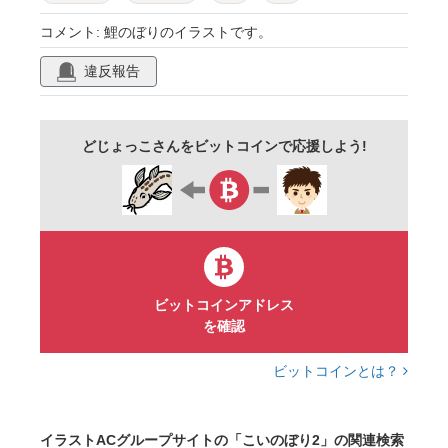
行事
年間行事
祭日
祝日
5月
コメント: 鯉のぼりのイラストです。
五月
ゴールデンウィーク
日本
違反報告
日本の行事
親子
季節
春
初夏
5月5日
五月五日
初節句
イベント
どじょっこさんをビットコインで応援しよう!
かわいい
空
可愛い
男の子
青空
どじょっこ
ビットコインアドレス
を確認
ビットコインとは？
イラストACグループサイトの「こいのぼり2」の関連検索