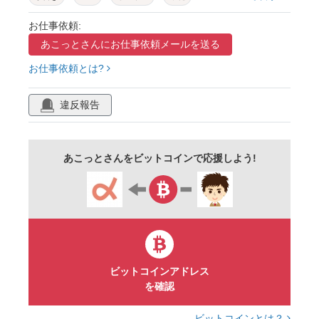
アイコン
セット
葉
ツリー
森
お仕事依頼:
あこっとさんに
お仕事依頼メールを送る
模様
デザイン
バリエーション
春
お仕事依頼とは?
夏
素材
ナチュラル
グリーン
新緑
絵の具
枝
植木
葉っぱ
違反報告
樹木
水彩画
森林
林
健やか
自然
背景
植物
色々
楽しい
あこっとさんをビットコインで応援しよう!
手描き
大木
5月
樹
芽
二葉
装飾
飾り
あしらい
小鳥
爽やか
イベント
パステル
ビットコインアドレス
を確認
ビットコインとは？