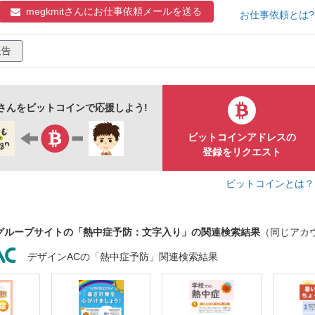
養護教諭向け
保健指導
生活指導
ふりがな
描き文字
megkmitさんに
お仕事依頼メールを送る
お仕事依頼とは
報告
itさんをビットコインで応援しよう!
ビットコインアドレスの
登録をリクエスト
ビットコインとは
グループサイトの「熱中症予防：文字入り」の関連検索結果
（同じアカ
デザインACの「熱中症予防」関連検索結果