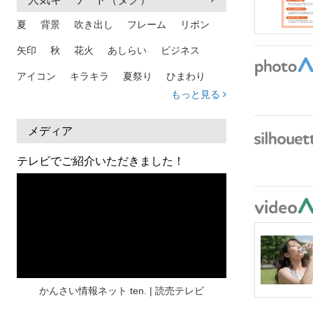
夏
背景
吹き出し
フレーム
リボン
矢印
秋
花火
あしらい
ビジネス
アイコン
キラキラ
夏祭り
ひまわり
もっと見る
家族
和柄
夏 背景
スマホ
熱中症
人物
暑中見舞い
ふきだし
夏休み
メディア
日本地図
海
ハート
夏 背景
枠
テレビでご紹介いただきました！
見出し
お盆
雲
和紙
カレンダー
水彩
夏 フレーム
花
女性
街並み
集中線
人
おしゃれ 手描き
筆
和風
スケジュール
波
飾り枠
桜
ハロウィン
介護
チェック
かんさい情報ネット ten. | 読売テレビ