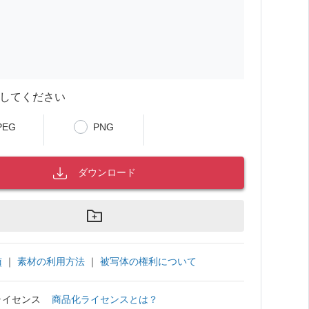
してください
PEG
PNG
ダウンロード
｜
素材の利用方法
｜
被写体の権利について
項
ライセンス
商品化ライセンスとは？