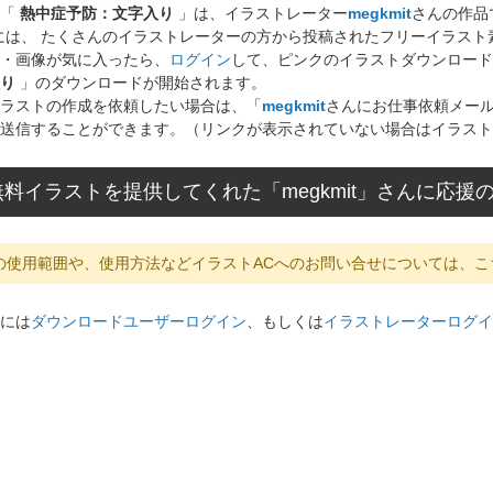
ト「
熱中症予防：文字入り
」は、イラストレーター
megkmit
さんの作品
には、 たくさんのイラストレーターの方から投稿されたフリーイラス
・画像が気に入ったら、
ログイン
して、ピンクのイラストダウンロード
り
」のダウンロードが開始されます。
ラストの作成を依頼したい場合は、「
megkmit
さんにお仕事依頼メー
送信することができます。（リンクが表示されていない場合はイラスト
料イラストを提供してくれた「megkmit」さんに応援
の使用範囲や、使用方法などイラストACへのお問い合せについては、こ
には
ダウンロードユーザーログイン
、もしくは
イラストレーターログイ