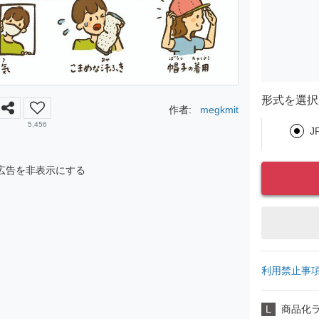
形式を選択
作者:
megkmit
5,456
J
広告を非表示にする
利用禁止事
L
商品化