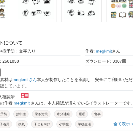
トについて
熱中症予防：文字入り
作者:
megkmit
さん
2581858
ダウンロード: 3307回
素材は
megkmitさん
本人が制作したことを承認し、安全にご利用いただ
認しています。
本人確認済
トの作者
megkmit
さんは、本人確認が済んでいるイラストレーターです
症予防
熱中症
暑さ対策
水分補給
睡眠
食事
全て表示 
子着用
換気
子ども向け
小学生
学校生活