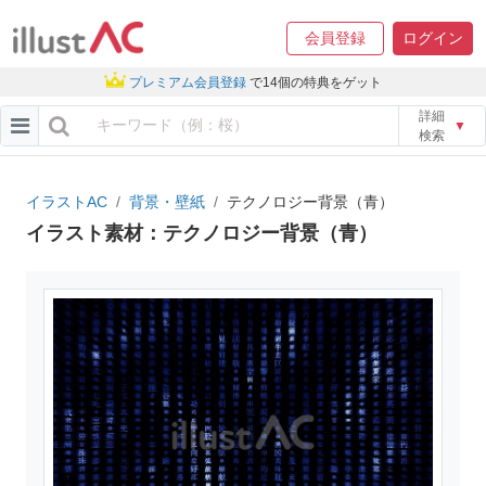
会員登録
ログイン
プレミアム会員登録
で14個の特典をゲット
詳細
▼
検索
イラストAC
背景・壁紙
テクノロジー背景（青）
イラスト素材：テクノロジー背景（青）