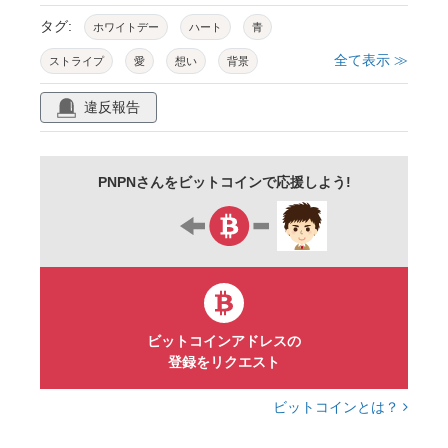
タグ:
ホワイトデー
ハート
青
全て表示 ≫
ストライプ
愛
想い
背景
シンプル
ファンシー
ラブリー
ポップ
違反報告
かわいい
使いやすい
壁紙
チラシ
カラフル
明るい
パステルカラー
PNPNさんをビットコインで応援しよう!
楽しい
元気
ビットコインアドレスの
登録をリクエスト
ビットコインとは？