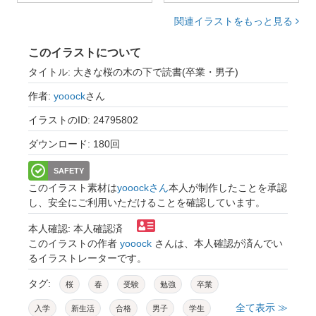
関連イラストをもっと見る
このイラストについて
タイトル: 大きな桜の木の下で読書(卒業・男子)
作者:
yooock
さん
イラストのID: 24795802
ダウンロード: 180回
SAFETY
このイラスト素材は
yooockさん
本人が制作したことを承認
し、安全にご利用いただけることを確認しています。
本人確認: 本人確認済
このイラストの作者
yooock
さんは、本人確認が済んでい
るイラストレーターです。
タグ:
桜
春
受験
勉強
卒業
全て表示 ≫
入学
新生活
合格
男子
学生