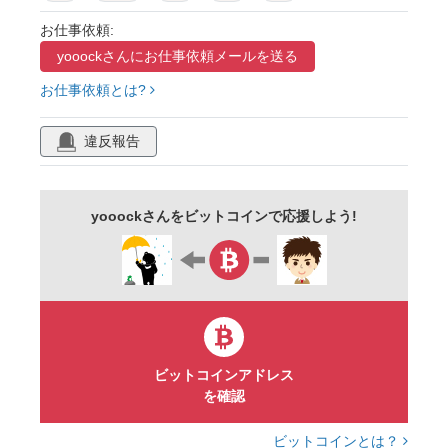
高校生
中学生
放課後
生徒
制服
お仕事依頼:
yooockさんに
お仕事依頼メールを送る
卒業式
学ラン
第二ボタン
風
お仕事依頼とは?
そよ風
読書
本
小説
書籍
座る
桜吹雪
花びら
舞い散る
違反報告
線画
エモい
人物
植物
3月
卒業証書
フレーム
コピースペース
yooockさんをビットコインで応援しよう!
イラスト
筆記体
ベクター
透過
花見
青春
ティーン
十代
ビットコインアドレス
を確認
ビットコインとは？