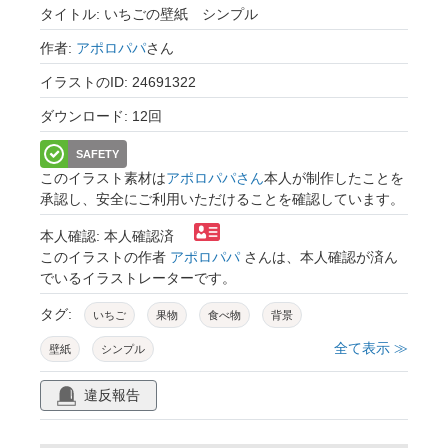
タイトル: いちごの壁紙 シンプル
作者:
アポロパパ
さん
イラストのID: 24691322
ダウンロード: 12回
SAFETY
このイラスト素材は
アポロパパさん
本人が制作したことを
承認し、安全にご利用いただけることを確認しています。
本人確認: 本人確認済
このイラストの作者
アポロパパ
さんは、本人確認が済ん
でいるイラストレーターです。
タグ:
いちご
果物
食べ物
背景
全て表示 ≫
壁紙
シンプル
違反報告