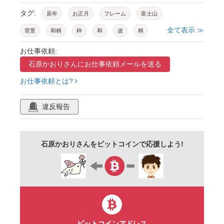
タグ:
辰年
お正月
フレーム
富士山
全て表示 ≫
背景
和柄
枠
和
波
柄
飾り罫
雲
模様
装飾
見出し
お仕事依頼:
石原かおりさんに
お仕事依頼メールを送る
バナー
新年
迎春
元旦
タイトル
お仕事依頼とは?
デザイン
レトロ
お洒落
可愛い
スタイリッシュ
ベクター
背景透過
違反報告
広告
素材
花
メッセージカード
白背景
カラフル
だるま
鯛
門松
石原かおりさんをビットコインで応援しよう!
羽子板
羽根つき
鏡餅
扇子
コマ
鶴
縁起物
セット
あしらい
龍
辰
2024
手書き風
ビットコインアドレス