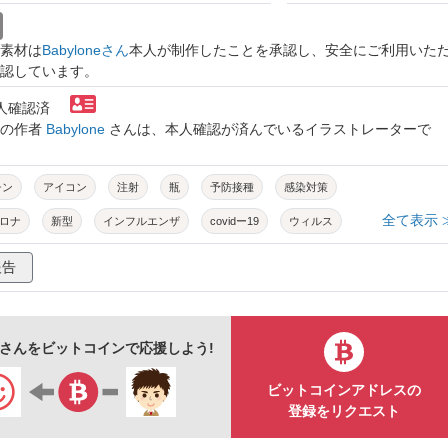
素材は
Babyloneさん
本人が制作したことを承認し、安全にご利用いた
認しています。
本人確認済
トの作者
Babylone
さんは、本人確認が済んでいるイラストレーターで
チン
アイコン
注射
瓶
予防接種
感染対策
全て表示 
ロナ
新型
インフルエンザ
covidー19
ウィルス
注射針
抗体
医療
シンプル
かわいい
報告
oneさんをビットコインで応援しよう!
ビットコインアドレスの
登録をリクエスト