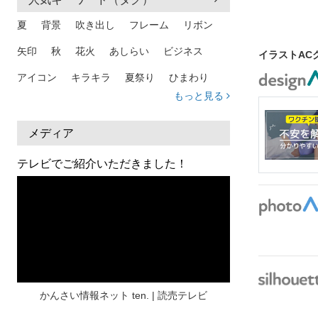
夏
背景
吹き出し
フレーム
リボン
矢印
秋
花火
あしらい
ビジネス
イラストAC
アイコン
キラキラ
夏祭り
ひまわり
もっと見る
家族
和柄
夏 背景
スマホ
熱中症
人物
暑中見舞い
ふきだし
夏休み
メディア
日本地図
海
ハート
夏 背景
枠
テレビでご紹介いただきました！
見出し
お盆
雲
和紙
カレンダー
水彩
夏 フレーム
花
女性
街並み
集中線
人
おしゃれ 手描き
筆
和風
スケジュール
波
飾り枠
桜
ハロウィン
介護
チェック
かんさい情報ネット ten. | 読売テレビ