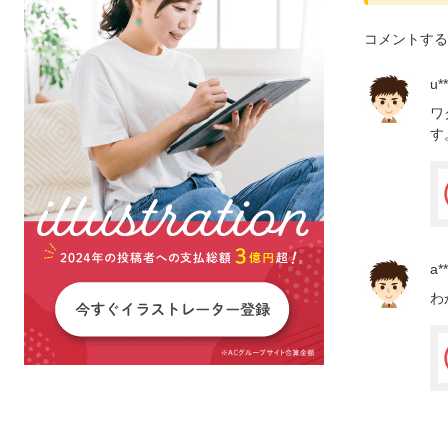
コメントする
u**
ワ
す
a**
わ