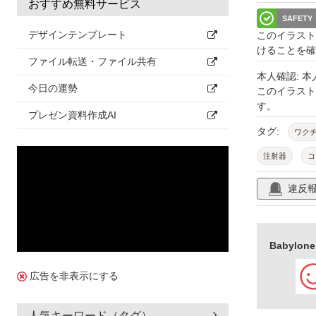
おすすめ無料サービス
SAFETY
デザインテンプレート
このイラスト
けることを確
ファイル転送・ファイル共有
本人確認: 
今日の運勢
このイラス
す。
プレゼン資料作成AI
タグ:
ワク
注射器
コ
感染
予防
違反
病院
風邪
Babyl
広告を非表示にする
人気キーワード（タグ）