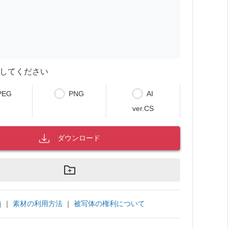
してください
PEG
PNG
AI
ver.CS
ダウンロード
｜
素材の利用方法
｜
被写体の権利について
項