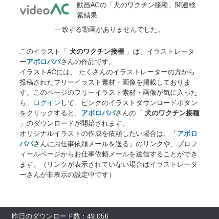
動画ACの「犬のワクチン接種」関連検
索結果
一致する動画がありませんでした。
このイラスト「
犬のワクチン接種
」は、イラストレータ
ー
アポロパパ
さんの作品です。
イラストACには、 たくさんのイラストレーターの方から
投稿されたフリーイラスト素材・画像を掲載しておりま
す。このページのフリーイラスト素材・画像が気に入った
ら、
ログイン
して、ピンクのイラストダウンロードボタン
をクリックすると、
アポロパパ
さんの「
犬のワクチン接種
」のダウンロードが開始されます。
オリジナルイラストの作成を依頼したい場合は、「
アポロ
パパ
さんにお仕事依頼メールを送る」のリンクや、プロフ
ィールページからお仕事依頼メールを送信することができ
ます。（リンクが表示されていない場合はイラストレータ
ーさんが非表示の設定中です）
昨日のダウンロード数：49,056