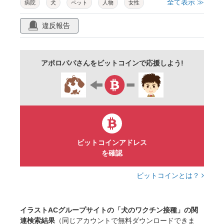
全て表示 ≫
病院
犬
ペット
人物
女性
予防接種
獣医
医療
病気
診療
違反報告
医者
ai生成ツール使用素材
アポロパパさんをビットコインで応援しよう!
ビットコインアドレス
を確認
ビットコインとは？
イラストACグループサイトの「犬のワクチン接種」の関
連検索結果
（同じアカウントで無料ダウンロードできま