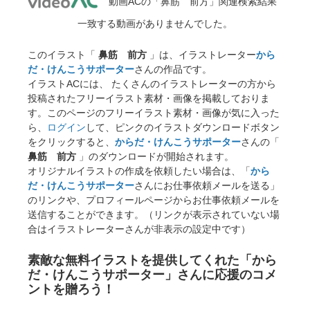
動画ACの「鼻筋 前方」関連検索結果
一致する動画がありませんでした。
このイラスト「
鼻筋 前方
」は、イラストレーター
から
だ・けんこうサポーター
さんの作品です。
イラストACには、 たくさんのイラストレーターの方から
投稿されたフリーイラスト素材・画像を掲載しておりま
す。このページのフリーイラスト素材・画像が気に入った
ら、
ログイン
して、ピンクのイラストダウンロードボタン
をクリックすると、
からだ・けんこうサポーター
さんの「
鼻筋 前方
」のダウンロードが開始されます。
オリジナルイラストの作成を依頼したい場合は、「
から
だ・けんこうサポーター
さんにお仕事依頼メールを送る」
のリンクや、プロフィールページからお仕事依頼メールを
送信することができます。（リンクが表示されていない場
合はイラストレーターさんが非表示の設定中です）
素敵な無料イラストを提供してくれた「から
だ・けんこうサポーター」さんに応援のコメ
ントを贈ろう！