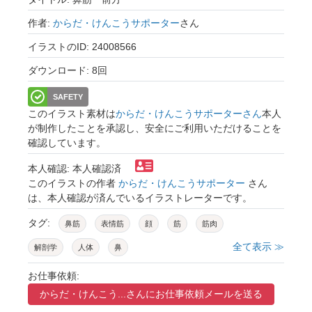
作者:
からだ・けんこうサポーター
さん
イラストのID: 24008566
ダウンロード: 8回
SAFETY
このイラスト素材は
からだ・けんこうサポーターさん
本人
が制作したことを承認し、安全にご利用いただけることを
確認しています。
本人確認: 本人確認済
このイラストの作者
からだ・けんこうサポーター
さん
は、本人確認が済んでいるイラストレーターです。
タグ:
鼻筋
表情筋
顔
筋
筋肉
全て表示 ≫
解剖学
人体
鼻
お仕事依頼:
からだ・けんこう...さんに
お仕事依頼メールを送る