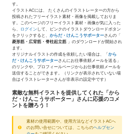
す。
イラストACには、 たくさんのイラストレーターの方から
投稿されたフリーイラスト素材・画像を掲載しておりま
す。このページのフリーイラスト素材・画像が気に入った
ら、
ログイン
して、ピンクのイラストダウンロードボタン
をクリックすると、
からだ・けんこうサポーター
さんの「
菱形筋・広背筋・脊柱起立筋
」のダウンロードが開始され
ます。
オリジナルイラストの作成を依頼したい場合は、「
から
だ・けんこうサポーター
さんにお仕事依頼メールを送る」
のリンクや、プロフィールページからお仕事依頼メールを
送信することができます。（リンクが表示されていない場
合はイラストレーターさんが非表示の設定中です）
素敵な無料イラストを提供してくれた「から
だ・けんこうサポーター」さんに応援のコメ
ントを贈ろう！
素材の使用範囲や、使用方法などイラストACへ
のお問い合せについては、こちらの
ヘルプセン
ター
をご確認ください。