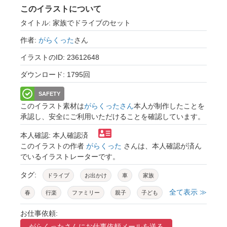
このイラストについて
タイトル: 家族でドライブのセット
作者:
がらくった
さん
イラストのID: 23612648
ダウンロード: 1795回
SAFETY
このイラスト素材は
がらくったさん
本人が制作したことを
承認し、安全にご利用いただけることを確認しています。
本人確認: 本人確認済
このイラストの作者
がらくった
さんは、本人確認が済ん
でいるイラストレーターです。
タグ:
ドライブ
お出かけ
車
家族
全て表示 ≫
春
行楽
ファミリー
親子
子ども
夫婦
旅行
カップル
楽しい
小鳥
お仕事依頼:
がらくったさんに
お仕事依頼メールを送る