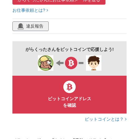
四人
安全運転
４月
５月
お仕事依頼とは?
ゴールデンウィーク
連休
休日
春休み
人物
乗り物
町並み
木
笑顔
違反報告
虹
セット
がらくったさんをビットコインで応援しよう!
ビットコインアドレス
を確認
ビットコインとは？