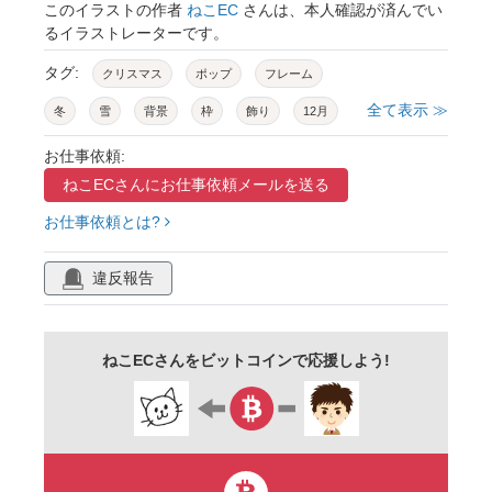
このイラストの作者
ねこEC
さんは、本人確認が済んでい
るイラストレーターです。
タグ:
クリスマス
ポップ
フレーム
全て表示 ≫
冬
雪
背景
枠
飾り
12月
三角
結晶
カラフル
幾何学
お仕事依頼:
ねこECさんに
お仕事依頼メールを送る
あしらい
装飾
かわいい
おしゃれ
お仕事依頼とは?
ドット
アイキャッチ
バナー
タイトル
メッセージ
カード
キャンペーン
違反報告
イベント
セール
便箋
案内
パーティ
賑やか
招待状
素材
ねこECさんをビットコインで応援しよう!
ゴールド