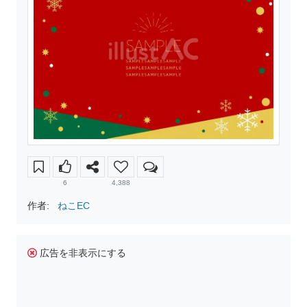
6
4,388
作者:
ねこEC
広告を非表示にする