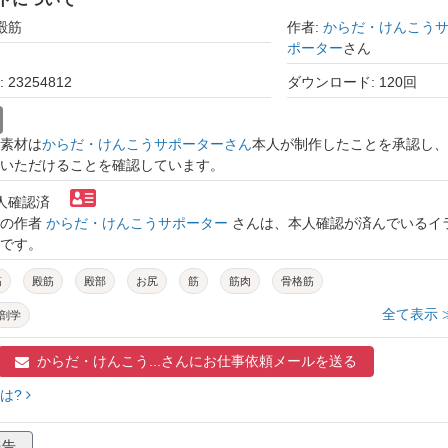
殿筋
作者:
からだ・けんこう
ポーター
さん
23254812
ダウンロード: 120回
素材は
からだ・けんこうサポーターさん
本人が制作したことを承認し、
いただけることを確認しています。
本人確認済
トの作者
からだ・けんこうサポーター
さんは、本人確認が済んでいるイ
です。
筋
殿筋
殿部
お尻
筋
筋肉
骨格筋
全て表示 
剖学
からだ・けんこう...さんに
お仕事依頼メールを送る
は?
報告