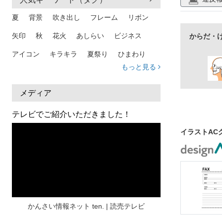
夏
背景
吹き出し
フレーム
リボン
矢印
秋
花火
あしらい
ビジネス
からだ・
アイコン
キラキラ
夏祭り
ひまわり
もっと見る
家族
和柄
夏 背景
スマホ
熱中症
人物
暑中見舞い
ふきだし
夏休み
メディア
日本地図
海
ハート
夏 背景
枠
テレビでご紹介いただきました！
見出し
お盆
雲
和紙
カレンダー
イラストAC
水彩
夏 フレーム
花
女性
街並み
集中線
人
おしゃれ 手描き
筆
和風
スケジュール
波
飾り枠
桜
ハロウィン
介護
チェック
かんさい情報ネット ten. | 読売テレビ