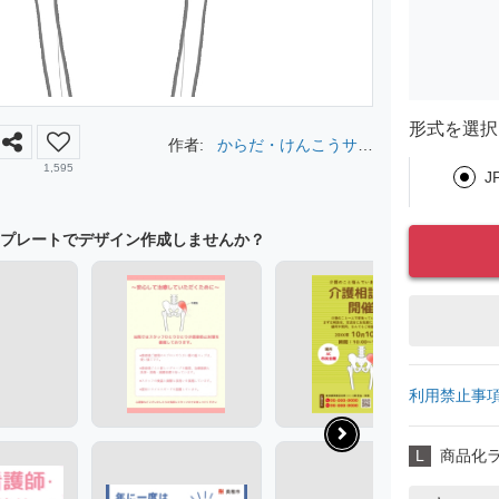
形式を選択
作者:
からだ・けんこうサポ
ーター
1,595
J
プレートでデザイン作成しませんか？
利用禁止事
L
商品化