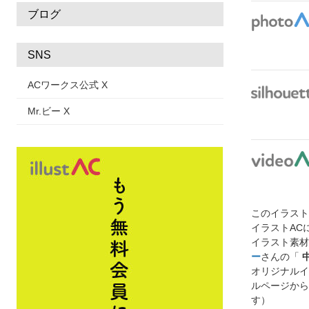
ブログ
SNS
ACワークス公式 X
Mr.ビー X
このイラス
イラストAC
イラスト素材
ー
さんの「
オリジナルイ
ルページから
す）