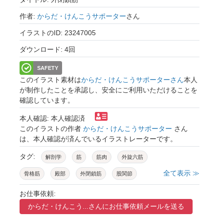
作者:
からだ・けんこうサポーター
さん
イラストのID: 23247005
ダウンロード: 4回
SAFETY
このイラスト素材は
からだ・けんこうサポーターさん
本人
が制作したことを承認し、安全にご利用いただけることを
確認しています。
本人確認: 本人確認済
このイラストの作者
からだ・けんこうサポーター
さん
は、本人確認が済んでいるイラストレーターです。
タグ:
解剖学
筋
筋肉
外旋六筋
全て表示 ≫
骨格筋
殿部
外閉鎖筋
股関節
殿筋
お仕事依頼:
からだ・けんこう...さんに
お仕事依頼メールを送る