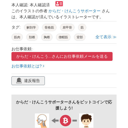
本人確認: 本人確認済
このイラストの作者
からだ・けんこうサポーター
さん
は、本人確認が済んでいるイラストレーターです。
タグ:
解剖学
骨格筋
肩甲骨
筋
全て表示 ≫
筋肉
頚椎
胸椎
僧帽筋
背部
頸部
後頭骨
お仕事依頼:
からだ・けんこう...さんに
お仕事依頼メールを送る
お仕事依頼とは?
違反報告
からだ・けんこうサポーターさんをビットコインで応
援しよう!