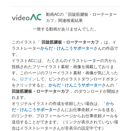
動画ACの「回旋筋腱板・ローテーター
カフ」関連検索結果
一致する動画がありませんでした。
このイラスト「
回旋筋腱板・ローテーターカフ
」は、イ
ラストレーター
からだ・けんこうサポーター
さんの作品で
す。
イラストACには、 たくさんのイラストレーターの方から
投稿されたフリーイラスト素材・画像を掲載しておりま
す。このページのフリーイラスト素材・画像が気に入った
ら、
ログイン
して、ピンクのイラストダウンロードボタン
をクリックすると、
からだ・けんこうサポーター
さんの「
回旋筋腱板・ローテーターカフ
」のダウンロードが開始さ
れます。
オリジナルイラストの作成を依頼したい場合は、「
から
だ・けんこうサポーター
さんにお仕事依頼メールを送る」
のリンクや、プロフィールページからお仕事依頼メールを
送信することができます。（リンクが表示されていない場
合はイラストレーターさんが非表示の設定中です）