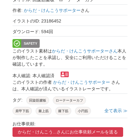
作者:
からだ・けんこうサポーター
さん
イラストのID: 23186452
ダウンロード: 594回
SAFETY
このイラスト素材は
からだ・けんこうサポーターさん
本人
が制作したことを承認し、安全にご利用いただけることを
確認しています。
本人確認: 本人確認済
このイラストの作者
からだ・けんこうサポーター
さん
は、本人確認が済んでいるイラストレーターです。
タグ:
回旋筋腱板
ローテーターカフ
全て表示 ≫
肩甲下筋
棘上筋
棘下筋
小円筋
筋
筋肉
インナーマッスル
骨格筋
お仕事依頼:
からだ・けんこう...さんに
お仕事依頼メールを送る
解剖学
肩関節