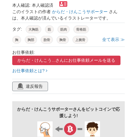
本人確認: 本人確認済
このイラストの作者
からだ・けんこうサポーター
さん
は、本人確認が済んでいるイラストレーターです。
タグ:
大胸筋
筋
筋肉
骨格筋
全て表示 ≫
胸
胸部
肋骨
胸骨
上腕骨
解剖学
男性
お仕事依頼:
からだ・けんこう...さんに
お仕事依頼メールを送る
お仕事依頼とは?
違反報告
からだ・けんこうサポーターさんをビットコインで応
援しよう!