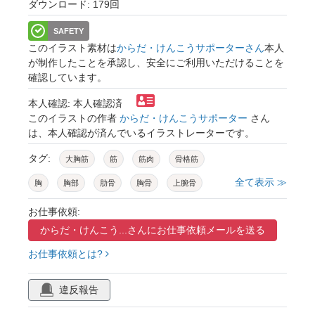
ダウンロード: 179回
SAFETY
このイラスト素材は
からだ・けんこうサポーターさん
本人
が制作したことを承認し、安全にご利用いただけることを
確認しています。
本人確認: 本人確認済
このイラストの作者
からだ・けんこうサポーター
さん
は、本人確認が済んでいるイラストレーターです。
タグ:
大胸筋
筋
筋肉
骨格筋
全て表示 ≫
胸
胸部
肋骨
胸骨
上腕骨
解剖学
男性
お仕事依頼:
からだ・けんこう...さんに
お仕事依頼メールを送る
お仕事依頼とは?
違反報告