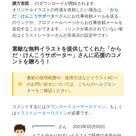
腰方形筋
」のダウンロードが開始されます。
オリジナルイラストの作成を依頼したい場合は、「
から
だ・けんこうサポーター
さんにお仕事依頼メールを送る」
のリンクや、プロフィールページからお仕事依頼メールを
送信することができます。（リンクが表示されていない場
合はイラストレーターさんが非表示の設定中です）
素敵な無料イラストを提供してくれた「から
だ・けんこうサポーター」さんに応援のコメ
ントを贈ろう！
素材の使用範囲や、使用方法などイラストACへ
のお問い合せについては、こちらの
ヘルプセン
ター
をご確認ください。
コメントするには
ダウンロードユーザーログイン
、もしく
は
イラストレーターログイン
が必要です。
t**************...
さん
2023年03月03日
とても分かりやすいイラストで筋肉の名前が分