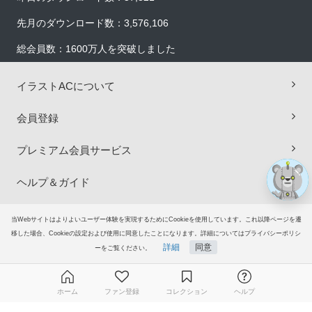
先月のダウンロード数：3,576,106
総会員数：1600万人を突破しました
×
イラストACについて
会員登録
プレミアム会員サービス
ヘルプ＆ガイド
グループサイト
当Webサイトはよりよいユーザー体験を実現するためにCookieを使用しています。これ以降ページを遷
移した場合、Cookieの設定および使用に同意したことになります。詳細についてはプライバシーポリシ
詳細
同意
ご意見・ご要望
ーをご覧ください。
© 2006-2026
イラストAC
ホーム
ファン登録
コレクション
ヘルプ