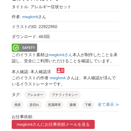
タイトル: アレルギー症状セット
作者:
megkmit
さん
イラストのID: 22922950
ダウンロード: 463回
SAFETY
このイラスト素材は
megkmitさん
本人が制作したことを承
認し、安全にご利用いただけることを確認しています。
本人確認: 本人確認済
このイラストの作者
megkmit
さんは、本人確認が済んで
いるイラストレーターです。
タグ:
アレルギー
アナフィラキシー
全て表示 ≫
発疹
息切れ
意識障害
腹痛
下痢
嘔吐
吐き気
喘息
呼吸器症状
お仕事依頼:
megkmitさんに
お仕事依頼メールを送る
皮膚症状
消化器症状
子ども