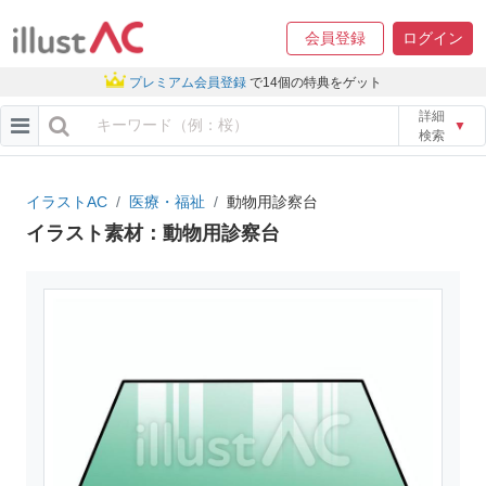
会員登録
ログイン
プレミアム会員登録
で14個の特典をゲット
詳細
▼
検索
イラストAC
医療・福祉
動物用診察台
イラスト素材：動物用診察台