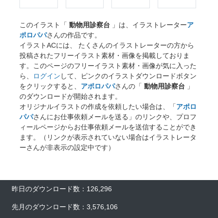
このイラスト「
動物用診察台
」は、イラストレーター
ア
ポロパパ
さんの作品です。
イラストACには、 たくさんのイラストレーターの方から
投稿されたフリーイラスト素材・画像を掲載しておりま
す。このページのフリーイラスト素材・画像が気に入った
ら、
ログイン
して、ピンクのイラストダウンロードボタン
をクリックすると、
アポロパパ
さんの「
動物用診察台
」
のダウンロードが開始されます。
オリジナルイラストの作成を依頼したい場合は、「
アポロ
パパ
さんにお仕事依頼メールを送る」のリンクや、プロフ
ィールページからお仕事依頼メールを送信することができ
ます。（リンクが表示されていない場合はイラストレータ
ーさんが非表示の設定中です）
昨日のダウンロード数：126,296
先月のダウンロード数：3,576,106