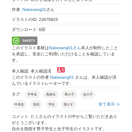
作者:
Nabesang01
さん
イラストのID: 22670823
ダウンロード: 6回
SAFETY
このイラスト素材は
Nabesang01さん
本人が制作したこと
を承認し、安全にご利用いただけることを確認していま
す。
本人確認: 本人確認済
このイラストの作者
Nabesang01
さんは、本人確認が済
んでいるイラストレーターです。
タグ:
中学生
高校生
男の子
女の子
全て表示 ≫
中高生
笑顔
学生
指さす
かわいい
10代
生徒
制服
コメント: たくさんのイラストの中からご覧いただきあり
がとうございます。
ブレザー
女子
男子
自分を指指す男子学生と女子学生のイラストです。