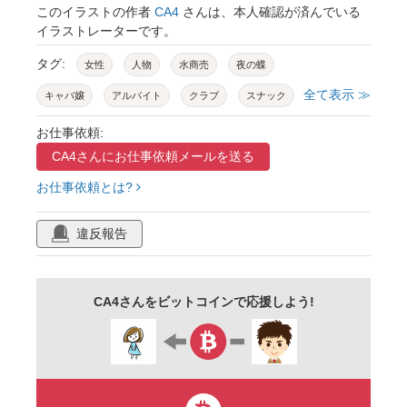
このイラストの作者
CA4
さんは、本人確認が済んでいる
イラストレーターです。
タグ:
女性
人物
水商売
夜の蝶
全て表示 ≫
キャバ嬢
アルバイト
クラブ
スナック
ラウンジ
キャバクラ
ホステス
接客
お仕事依頼:
CA4さんに
お仕事依頼メールを送る
歓楽街
お水
風俗
ナイトワーク
お仕事依頼とは?
スタッフ
女
若い
かわいい
カット
バストアップ
無料
フリー
違反報告
素材
ベクター
笑み
微笑み
笑顔
上半身
セクシー
巨乳
谷間
色気
CA4さんをビットコインで応援しよう!