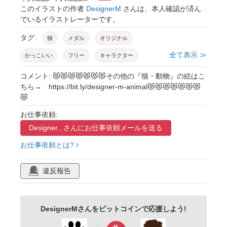
このイラストの作者
DesignerM
さんは、本人確認が済ん
でいるイラストレーターです。
タグ:
猫
メダル
オリジナル
全て表示 ≫
かっこいい
フリー
キャラクター
子供向け
アイコン
アイキャッチ
コメント: 😻😻😻😻😻😻😻その他の『猫・動物』の絵はこ
ちら→ https://bit.ly/designer-m-animal😻😻😻😻😻😻😻
楽しい
明るい
キッズ
ほのぼの
😻
ワンポイント
白背景
ポーズ
jpg
お仕事依頼:
png
カラー
切り抜き
無料
Designer...さんに
お仕事依頼メールを送る
アニマル
動物
ペット
絵
お仕事依頼とは?
イラスト
かわいい
癒やし
空想
違反報告
芸術
アート
茶トラ
萌え系
哺乳類
擬人化
DesignerMさんをビットコインで応援しよう!