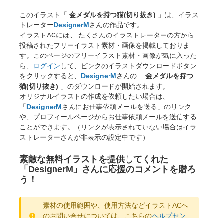
このイラスト「
金メダルを持つ猫(切り抜き)
」は、イラス
トレーター
DesignerM
さんの作品です。
イラストACには、 たくさんのイラストレーターの方から
投稿されたフリーイラスト素材・画像を掲載しておりま
す。このページのフリーイラスト素材・画像が気に入った
ら、
ログイン
して、ピンクのイラストダウンロードボタン
をクリックすると、
DesignerM
さんの「
金メダルを持つ
猫(切り抜き)
」のダウンロードが開始されます。
オリジナルイラストの作成を依頼したい場合は、
「
DesignerM
さんにお仕事依頼メールを送る」のリンク
や、プロフィールページからお仕事依頼メールを送信する
ことができます。（リンクが表示されていない場合はイラ
ストレーターさんが非表示の設定中です）
素敵な無料イラストを提供してくれた
「DesignerM」さんに応援のコメントを贈ろ
う！
素材の使用範囲や、使用方法などイラストACへ
のお問い合せについては、こちらの
ヘルプセン