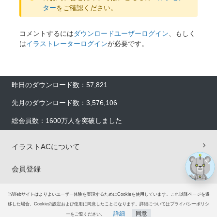
ター
をご確認ください。
コメントするには
ダウンロードユーザーログイン
、もしく
は
イラストレーターログイン
が必要です。
×
昨日のダウンロード数：57,821
先月のダウンロード数：3,576,106
総会員数：1600万人を突破しました
イラストACについて
会員登録
プレミアム会員サービス
当Webサイトはよりよいユーザー体験を実現するためにCookieを使用しています。これ以降ページを遷
移した場合、Cookieの設定および使用に同意したことになります。詳細についてはプライバシーポリシ
ヘルプ＆ガイド
詳細
同意
ーをご覧ください。