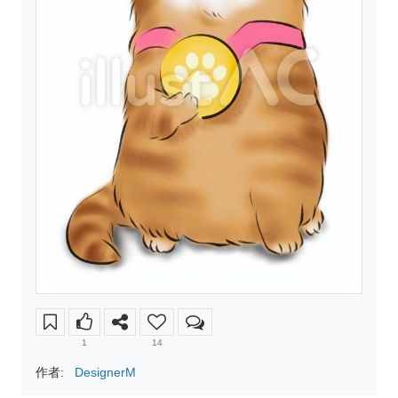
1
14
作者:
DesignerM