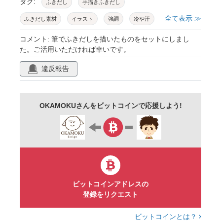
タグ:
ふきだし
手描きふきだし
全て表示 ≫
ふきだし素材
イラスト
強調
冷や汗
漫画表現
感情
筆
手描き
セット
コメント: 筆でふきだしを描いたものをセットにしまし
た。ご活用いただければ幸いです。
ベクター
ハート
星
音符
汗
違反報告
びっくり
驚き
装飾
OKAMOKUさんをビットコインで応援しよう!
ビットコインアドレスの
登録をリクエスト
ビットコインとは？