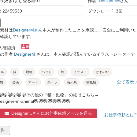
切り抜き)よじ登る猫01
作者:
DesignerM
さん
22459539
ダウンロード: 3回
素材は
DesignerMさん
本人が制作したことを承認し、安全にご利用いた
確認しています。
本人確認済
トの作者
DesignerM
さんは、本人確認が済んでいるイラストレーターで
マル
猫
動物
ペット
絵
イラスト
かわいい
全て表示 
想
芸術
アート
茶トラ
萌え系
哺乳類
リジナル
かっこいい
無料
フリー
キャラクター
😻😻😻😻😻😻その他の『猫・動物』の絵はこちら→
ly/designer-m-animal😻😻😻😻😻😻😻😻
アイコン
アイキャッチ
楽しい
明るい
キッズ
Designer...さんに
お仕事依頼メールを送る
ワンポイント
白背景
ポーズ
jpg
png
カラー
お仕事依頼とは
報告