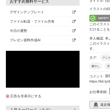
タイトル: (
おすすめ無料サービス
イラストのID: 
デザインテンプレート
SAFETY
ファイル転送・ファイル共有
このイラスト
だけることを
今日の運勢
本人確認: 
プレゼン資料作成AI
このイラス
す。
タグ:
アニ
癒やし
空
擬人化
オ
コメント: 
https://bit.
子供向け
ほのぼの
お仕事依頼:
広告を非表示にする
切り抜き
違反
人気キーワード（タグ）