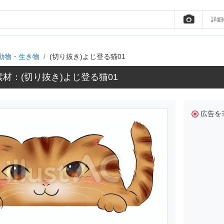
詳細
動物・生き物
(切り抜き)よじ登る猫01
材：(切り抜き)よじ登る猫01
広告を