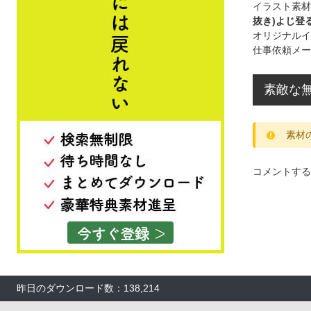
イラスト素材
抜き)よじ登る
オリジナルイ
仕事依頼メー
素敵な無
素材
コメントする
昨日のダウンロード数：138,214