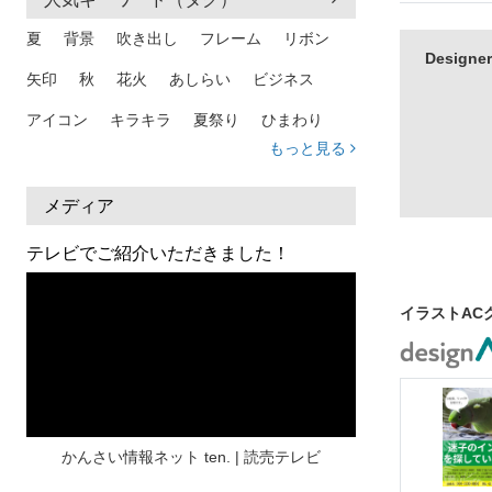
夏
背景
吹き出し
フレーム
リボン
Desig
矢印
秋
花火
あしらい
ビジネス
アイコン
キラキラ
夏祭り
ひまわり
もっと見る
家族
和柄
夏 背景
スマホ
熱中症
人物
暑中見舞い
ふきだし
夏休み
メディア
日本地図
海
ハート
夏 背景
枠
テレビでご紹介いただきました！
見出し
お盆
雲
和紙
カレンダー
イラストAC
水彩
夏 フレーム
花
女性
街並み
集中線
人
おしゃれ 手描き
筆
和風
スケジュール
波
飾り枠
桜
ハロウィン
介護
チェック
かんさい情報ネット ten. | 読売テレビ