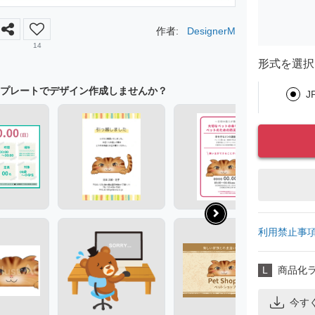
作者:
DesignerM
14
形式を選択
プレートでデザイン作成しませんか？
J
利用禁止事
L
商品化
今す