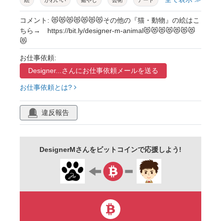
絵
かわいい
癒やし
芸術
アート
茶トラ
萌え系
哺乳類
擬人化
コメント: 😻😻😻😻😻😻😻その他の『猫・動物』の絵はこ
ちら→ https://bit.ly/designer-m-animal😻😻😻😻😻😻😻
オリジナル
かっこいい
無料
フリー
😻
キャラクター
子供向け
アイコン
お仕事依頼:
アイキャッチ
楽しい
明るい
キッズ
Designer...さんに
お仕事依頼メールを送る
ほのぼの
ワンポイント
白背景
ポーズ
お仕事依頼とは?
jpg
png
カラー
切り抜き
違反報告
イラスト
DesignerMさんをビットコインで応援しよう!