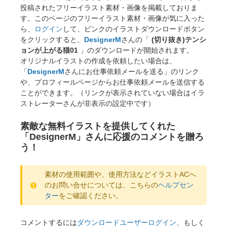
投稿されたフリーイラスト素材・画像を掲載しておりま
す。このページのフリーイラスト素材・画像が気に入った
ら、
ログイン
して、ピンクのイラストダウンロードボタン
をクリックすると、
DesignerM
さんの「
(切り抜き)テンシ
ョンが上がる猫01
」のダウンロードが開始されます。
オリジナルイラストの作成を依頼したい場合は、
「
DesignerM
さんにお仕事依頼メールを送る」のリンク
や、プロフィールページからお仕事依頼メールを送信する
ことができます。（リンクが表示されていない場合はイラ
ストレーターさんが非表示の設定中です）
素敵な無料イラストを提供してくれた
「DesignerM」さんに応援のコメントを贈ろ
う！
素材の使用範囲や、使用方法などイラストACへ
のお問い合せについては、こちらの
ヘルプセン
ター
をご確認ください。
コメントするには
ダウンロードユーザーログイン
、もしく