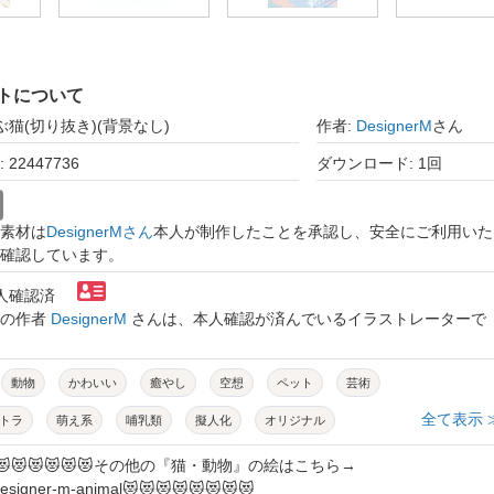
トについて
ぶ猫(切り抜き)(背景なし)
作者:
DesignerM
さん
22447736
ダウンロード: 1回
素材は
DesignerMさん
本人が制作したことを承認し、安全にご利用いた
確認しています。
本人確認済
トの作者
DesignerM
さんは、本人確認が済んでいるイラストレーターで
動物
かわいい
癒やし
空想
ペット
芸術
全て表示 
トラ
萌え系
哺乳類
擬人化
オリジナル
かっこいい
アニマル
キャラクター
子供向け
😻😻😻😻😻😻その他の『猫・動物』の絵はこちら→
ly/designer-m-animal😻😻😻😻😻😻😻😻