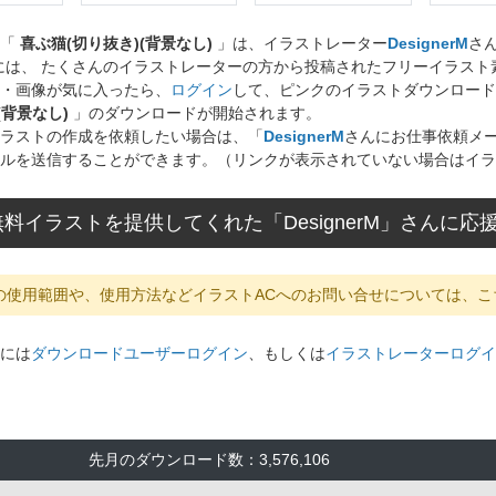
ト「
喜ぶ猫(切り抜き)(背景なし)
」は、イラストレーター
DesignerM
さ
には、 たくさんのイラストレーターの方から投稿されたフリーイラス
・画像が気に入ったら、
ログイン
して、ピンクのイラストダウンロード
(背景なし)
」のダウンロードが開始されます。
ラストの作成を依頼したい場合は、「
DesignerM
さんにお仕事依頼メ
ルを送信することができます。（リンクが表示されていない場合はイラ
料イラストを提供してくれた「DesignerM」さんに
の使用範囲や、使用方法などイラストACへのお問い合せについては、こ
には
ダウンロードユーザーログイン
、もしくは
イラストレーターログイ
先月のダウンロード数：3,576,106