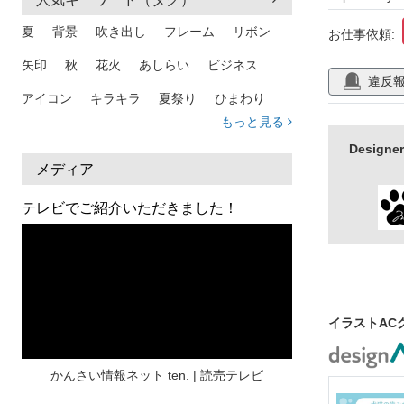
アイコン
夏
背景
吹き出し
フレーム
リボン
ワンポイント
お仕事依頼:
矢印
秋
花火
あしらい
ビジネス
違反
アイコン
キラキラ
夏祭り
ひまわり
もっと見る
家族
和柄
夏 背景
スマホ
熱中症
Desig
人物
暑中見舞い
ふきだし
夏休み
メディア
日本地図
海
ハート
夏 背景
枠
テレビでご紹介いただきました！
見出し
お盆
雲
和紙
カレンダー
水彩
夏 フレーム
花
女性
街並み
集中線
人
おしゃれ 手描き
筆
イラストAC
和風
スケジュール
波
飾り枠
桜
ハロウィン
介護
チェック
かんさい情報ネット ten. | 読売テレビ