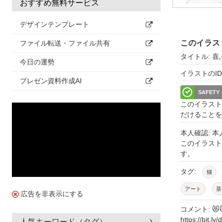
おすすめ無料サービス
デザインテンプレート
このイラス
ファイル転送・ファイル共有
タイトル: 喜
今日の運勢
イラストのID: 
プレゼン資料作成AI
SAFETY
このイラスト
だけることを
本人確認: 
このイラス
す。
タグ:
猫
アート
茶
広告を非表示にする
ポストカード
コメント: 
https://bit.
人気キーワード（タグ）