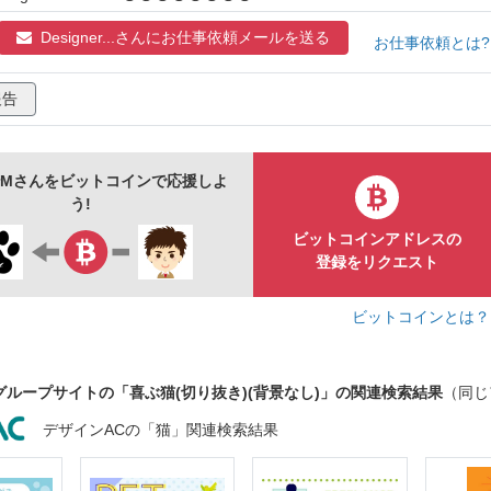
アイキャッチ
楽しい
明るい
キッズ
ほのぼの
Designer...さんに
お仕事依頼メールを送る
ポーズ
jpg
png
カラー
白背景
切り抜き
お仕事依頼とは
報告
nerMさんをビットコインで応援しよ
う!
ビットコインアドレスの
登録をリクエスト
ビットコインとは
グループサイトの「喜ぶ猫(切り抜き)(背景なし)」の関連検索結果
（同じ
デザインACの「猫」関連検索結果